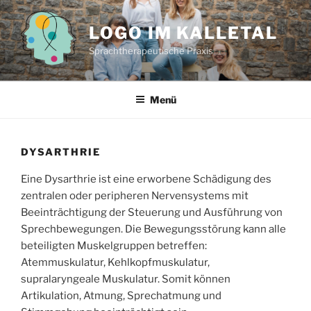
Zum
Inhalt
LOGO IM KALLETAL
springen
Sprachtherapeutische Praxis
Menü
DYSARTHRIE
Eine Dysarthrie ist eine erworbene Schädigung des
zentralen oder peripheren Nervensystems mit
Beeinträchtigung der Steuerung und Ausführung von
Sprechbewegungen. Die Bewegungsstörung kann alle
beteiligten Muskelgruppen betreffen:
Atemmuskulatur, Kehlkopfmuskulatur,
supralaryngeale Muskulatur. Somit können
Artikulation, Atmung, Sprechatmung und